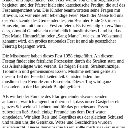
begleitet, und der Pfarrer hielt eine katechetische Predigt, die auf das
Fest ausgerichtet war. Die Kinder beantworteten seine Fragen mit
Bravour. Es war eine sehr lebendige Feier. Nach der Messe lud uns
der Vorsitzende des Gemeinderates, ein Beamter Ende 50, in sein
Haus ein, um mit ihm das Fest zu feiern. Es ist wichtig zu erwähnen,
dass, obwohl Gambia ein mehrheitlich muslimisches Land ist, das
Fest Mariä Himmelfahrt oder „Sang Marie“, wie es im Volksmund
genannt wird, ein großes nationales Fest ist und als gesetzlicher
Feiertag begangen wird.
Die Missionare haben dieses Fest 1958 eingeführt. An diesem
Festtag findet eine feierliche Prozession durch die Straßen statt, und
das Allerheiligste wird verehrt. Es folgen Feiern, Straßenumzüge,
Trommeln und gemeinsames Essen. Muslime nehmen gerne an
diesem Teil der Feierlichkeiten teil. Christen laden ihre
muslimischen Freunde zum Essen ein. Dieser Tag wird ganz
besonders in der Hauptstadt Banjul gefeiert.
Als wir bei der Familie des Pfarrgemeinderatsvorsitzenden
ankamen, war ich angenehm überrascht, dass unser Gastgeber ein
ganzes Schwein schlachten und für das gemeinsame Essen
zubereiten ließ. Auch einige Freunde aus dem Dorf waren
eingeladen. Wir aßen Reis und Gegrilltes aus der gleichen Schüssel
und teilten uns die Getränke. Witze und Geschichten wurden
ausgetauscht. Dieses gemeinsame Essen sollte mich als Gast in einer