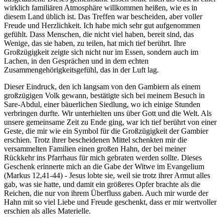
wirklich familiären Atmosphäre willkommen heißen, wie es in
diesem Land üblich ist. Das Treffen war bescheiden, aber voller
Freude und Herzlichkeit. Ich habe mich sehr gut aufgenommen
gefühlt. Dass Menschen, die nicht viel haben, bereit sind, das
Wenige, das sie haben, zu teilen, hat mich tief berührt. Ihre
Großzügigkeit zeigte sich nicht nur im Essen, sondern auch im
Lachen, in den Gesprächen und in dem echten
Zusammengehörigkeitsgefühl, das in der Luft lag.
Dieser Eindruck, den ich langsam von den Gambiern als einem
großzügigen Volk gewann, bestätigte sich bei meinem Besuch in
Sare-Abdul, einer bäuerlichen Siedlung, wo ich einige Stunden
verbringen durfte. Wir unterhielten uns über Gott und die Welt. Als
unsere gemeinsame Zeit zu Ende ging, war ich tief berührt von einer
Geste, die mir wie ein Symbol für die Großzügigkeit der Gambier
erschien. Trotz ihrer bescheidenen Mittel schenkten mir die
versammelten Familien einen großen Hahn, der bei meiner
Rückkehr ins Pfarrhaus für mich gebraten werden sollte. Dieses
Geschenk erinnerte mich an die Gabe der Witwe im Evangelium
(Markus 12,41-44) - Jesus lobte sie, weil sie trotz ihrer Armut alles
gab, was sie hatte, und damit ein größeres Opfer brachte als die
Reichen, die nur von ihrem Überfluss gaben. Auch mir wurde der
Hahn mit so viel Liebe und Freude geschenkt, dass er mir wertvoller
erschien als alles Materielle.