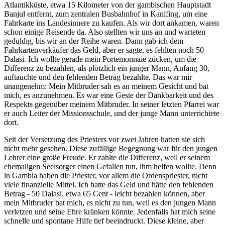
Atlantikküste, etwa 15 Kilometer von der gambischen Hauptstadt
Banjul entfernt, zum zentralen Busbahnhof in Kanifing, um eine
Fahrkarte ins Landesinnere zu kaufen. Als wir dort ankamen, waren
schon einige Reisende da. Also stellten wir uns an und warteten
geduldig, bis wir an der Reihe waren. Dann gab ich dem
Fahrkartenverkäufer das Geld, aber er sagte, es fehlten noch 50
Dalasi. Ich wollte gerade mein Portemonnaie zücken, um die
Differenz zu bezahlen, als plötzlich ein junger Mann, Anfang 30,
auftauchte und den fehlenden Betrag bezahlte. Das war mir
unangenehm: Mein Mitbruder sah es an meinem Gesicht und bat
mich, es anzunehmen. Es war eine Geste der Dankbarkeit und des
Respekts gegenüber meinem Mitbruder. In seiner letzten Pfarrei war
er auch Leiter der Missionsschule, und der junge Mann unterrichtete
dort.
Seit der Versetzung des Priesters vor zwei Jahren hatten sie sich
nicht mehr gesehen. Diese zufällige Begegnung war für den jungen
Lehrer eine große Freude. Er zahlte die Differenz, weil er seinem
ehemaligen Seelsorger einen Gefallen tun, ihm helfen wollte. Denn
in Gambia haben die Priester, vor allem die Ordenspriester, nicht
viele finanzielle Mittel. Ich hatte das Geld und hätte den fehlenden
Betrag - 50 Dalasi, etwa 65 Cent - leicht bezahlen können, aber
mein Mitbruder bat mich, es nicht zu tun, weil es den jungen Mann
verletzen und seine Ehre kränken könnte. Jedenfalls hat mich seine
schnelle und spontane Hilfe tief beeindruckt. Diese kleine, aber