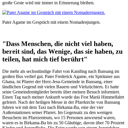
große Geste wird mir immer in Erinnerung bleiben.
Pater Agame im Gespräch mit einem Nomadenjungen.
"Dass Menschen, die nicht viel haben,
bereit sind, das Wenige, das sie haben, zu
teilen, hat mich tief berührt"
Die mehr als sechsstündige Fahrt von Kanifing nach Bansang im
großen Bus verlief gut. Pater Frederick Agame, ein Spiritaner aus
Ghana, ist Pfarrer der Herz-Jesu-Gemeinde in Bansang, einer
ländlichen Gegend mit vielen Bauern und Viehzüchtern. Er hatte
seine Gemeindemitglieder bereits über meinen Besuch informiert.
Einen Tag nach meiner Ankunft wurde das Fest Mariä Himmelfahrt
gefeiert. Nach der heiligen Messe in der Pfarrkirche von Bansang
fuhren wir mit dem Taxi nach Birkama-Ba, eine der vier
Außenstationen seiner Pfarrei. Im Gegensatz zu den wenigen
Besuchern im Pfarrzentrum, wo 15 Personen anwesend waren,
waren es in Birkama-Ba bis zu 50 Gläubige, davon über 70 Prozent
Kinder und Jugendliche. Die Feier wurde von einem Jugendchor