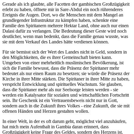
Gerade als ich glaubte, alle Facetten der gambischen Großzügigkeit
erlebt zu haben, öffnete mir in Sare-Abdul ein noch rührenderes
Ereignis die Augen. Dort, wo die Menschen mit dem Mangel an
grundlegender Infrastruktur zu kämpfen haben, schenkte eine
Familie den Spiritanern mehrere Hektar Land, ohne auch nur einen
Dalasi dafür zu verlangen. Die Bedeutung dieser Geste wird noch
deutlicher, wenn man bedenkt, dass die Familie genau wusste, was
sie mit dem Verkauf des Landes hätte verdienen können.
Für sie bemisst sich der Wert des Landes nicht in Geld, sondern in
den Möglichkeiten, die es ihrer Gemeinschaft bieten kann.
Umgeben von einer mehrheitlich muslimischen Bevölkerung, ist
sich die Familie bewusst, dass die Präsenz der Spiritaner mehr
bedeutet als nur einen Raum zu besetzen; sie würde die Präsenz der
Kirche in ihrer Mitte stärken. Die Spiritaner in ihrer Mitte zu haben,
verspricht Entwicklung und spirituelles Wachstum. Sie glauben,
dass die Spiritaner mehr als nur Seelsorge leisten werden - sie
werden ein Katalysator für sozialen und wirtschaftlichen Fortschritt
sein. Ihr Geschenk ist ein Vertrauensbeweis nicht nur in Gott,
sondern auch in die Zukunft ihres Volkes - eine Zukunft, die sie mit
offenen Händen und Herzen gestalten wollen.
In einer Welt, in der es oft darum geht, möglichst viel anzuhäufen,
hat mich mein Aufenthalt in Gambia daran erinnert, dass
Großzügigkeit keine Frage des Geldes, sondern des Herzens ist.