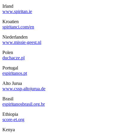
Irland
www.spiritan.ie
Kroatien
spiritanci.com/en
Niederlanden
www.missie-geest.nl
Polen
duchacze.pl
Portugal
espiritanos.pt
Alto Jurua
www.cssp-altojurua.de
Brasil
espiritanosbrasil.org.br
Ethiopia
score-et.org
Kenya