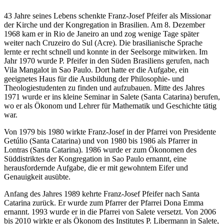
43 Jahre seines Lebens schenkte Franz-Josef Pfeifer als Missionar
der Kirche und der Kongregation in Brasilien. Am 8. Dezember
1968 kam er in Rio de Janeiro an und zog wenige Tage später
weiter nach Cruzeiro do Sul (Acre). Die brasilianische Sprache
lernte er recht schnell und konnte in der Seelsorge mitwirken. Im
Jahr 1970 wurde P. Pfeifer in den Süden Brasiliens gerufen, nach
Vila Mangalot in Sao Paulo. Dort hatte er die Aufgabe, ein
geeignetes Haus für die Ausbildung der Philosophie- und
Theologiestudenten zu finden und aufzubauen. Mitte des Jahres
1971 wurde er ins kleine Seminar in Salete (Santa Catarina) berufen,
wo er als Ökonom und Lehrer für Mathematik und Geschichte tätig
war.
Von 1979 bis 1980 wirkte Franz-Josef in der Pfarrei von Presidente
Getúlio (Santa Catarina) und von 1980 bis 1986 als Pfarrer in
Lontras (Santa Catarina). 1986 wurde er zum Ökonomen des
Süddistriktes der Kongregation in Sao Paulo ernannt, eine
herausfordernde Aufgabe, die er mit gewohntem Eifer und
Genauigkeit ausübte.
Anfang des Jahres 1989 kehrte Franz-Josef Pfeifer nach Santa
Catarina zurück. Er wurde zum Pfarrer der Pfarrei Dona Emma
ernannt. 1993 wurde er in die Pfarrei von Salete versetzt. Von 2006
bis 2010 wirkte er als Ökonom des Institutes P. Libermann in Salete,