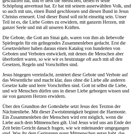
geschaffen hat, und er liebt die Menschen, denen er seine
Schöpfung anvertraut hat. Er hat mit seinem auserwählten Volk, und
so auch mit uns, einen Bund geschlossen und diesen Bund in Jesus
Christus erneuert. Und dieser Bund soll nicht einseitig sein. Unser
Teil ist es, die Liebe Gottes zu erwidern, mit ganzem Herzen, mit
ganzer Seele und mit all unseren Kräften.
Die Gebote, die Gott am Sinai gab, waren von ihm als liebevolle
Spielregeln für ein gelingendes Zusammenleben gedacht. Erst die
Gesetzeslehrer haben daraus einen Katalog von hunderten von
Geboten und Verboten entwickelt, mit denen die Menschen aber
überfordert waren, so wie wir es heutzutage oft auch mit all den
Gesetzen, Regeln und Vorschriften sind.
Jesus hingegen vereinfacht, zentriert diese Gebote und Verbote auf
das Wesentliche und macht klar, dass ohne die Liebe alle anderen
Gesetze kalte und leere Vorschriften sind. Gott ist selbst die Liebe,
und wir Menschen dürfen uns in dieser Liebe geborgen wissen und
sie von ganzem Herzen erwidern.
Über den Grundton der Gottesliebe setzt Jesus den Terzton der
Nächstenliebe. Mit dieser Zweistimmigkeit beginnt die Harmonie.
Ein Zusammenleben der Menschen wird erst möglich, wenn die
Liebe auch dem Mitmenschen gilt. Und Jesus wird uns am Ende der
Zeit beim Gericht danach fragen, wie wir miteinander umgegangen
sind. Was ihr dem Geringsten eurer Mitmenschen getan habt, das