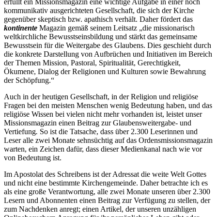
erfüllt ein Missionsmagazin eine wichtige Aufgabe in einer noch
kommunikativ ausgerichteten Gesellschaft, die sich der Kirche
gegenüber skeptisch bzw. apathisch verhält. Daher fördert das
kontinente
Magazin gemäß seinem Leitsatz „die missionarisch
weltkirch­liche Bewusstseinsbildung und stärkt das gemeinsame
Bewusstsein für die Weitergabe des Glaubens. Dies geschieht durch
die konkrete Darstellung von Aufbrüchen und Initiativen im Bereich
der Themen Mission, Pastoral, Spiritualität, Gerechtigkeit,
Ökumene, Dialog der Religionen und Kulturen sowie Bewahrung
der Schöpfung.“
Auch in der heutigen Gesellschaft, in der Religion und religiöse
Fragen bei den meisten Menschen wenig Bedeutung haben, und das
religiöse Wissen bei vielen nicht mehr vorhanden ist, leistet unser
Missionsmagazin einen Beitrag zur Glaubensweitergabe- und
Vertiefung
.
So ist die Tatsache, dass über 2.300 Leserinnen und
Leser alle zwei Monate sehnsüchtig auf das Ordensmissionsmagazin
warten, ein Zeichen dafür, dass dieser Medienkanal nach wie vor
von Bedeutung ist.
Im Apostolat des Schreibens ist der Adressat die weite Welt Gottes
und nicht eine bestimmte Kirchengemeinde. Daher betrachte ich es
als eine große Verantwortung, alle zwei Monate unseren über 2.300
Lesern und Abonnenten einen Beitrag zur Verfügung zu stellen, der
zum Nachdenken anregt; einen Artikel, der unseren unzähligen