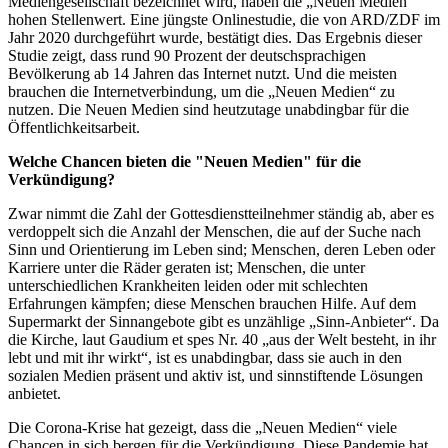
Mediengesellschaft bezeichnet wird, haben die „Neuen Medien“
hohen Stellenwert. Eine jüngste Onlinestudie, die von ARD/ZDF im
Jahr 2020 durchgeführt wurde, bestätigt dies. Das Ergebnis dieser
Studie zeigt, dass rund 90 Prozent der deutschsprachigen
Bevölkerung ab 14 Jahren das Internet nutzt. Und die meisten
brauchen die Internetverbindung, um die „Neuen Medien“ zu
nutzen. Die Neuen Medien sind heutzutage unabdingbar für die
Öffentlichkeitsarbeit.
Welche Chancen bieten die "Neuen Medien" für die
Verkündigung?
Zwar nimmt die Zahl der Gottesdienstteilnehmer ständig ab, aber es
verdoppelt sich die Anzahl der Menschen, die auf der Suche nach
Sinn und Orientierung im Leben sind; Menschen, deren Leben oder
Karriere unter die Räder geraten ist; Menschen, die unter
unterschiedlichen Krankheiten leiden oder mit schlechten
Erfahrungen kämpfen; diese Menschen brauchen Hilfe. Auf dem
Supermarkt der Sinnangebote gibt es unzählige „Sinn-Anbieter“. Da
die Kirche, laut Gaudium et spes Nr. 40 „aus der Welt besteht, in ihr
lebt und mit ihr wirkt“, ist es unabdingbar, dass sie auch in den
sozialen Medien präsent und aktiv ist, und sinnstiftende Lösungen
anbietet.
Die Corona-Krise hat gezeigt, dass die „Neuen Medien“ viele
Chancen in sich bergen für die Verkündigung. Diese Pandemie hat