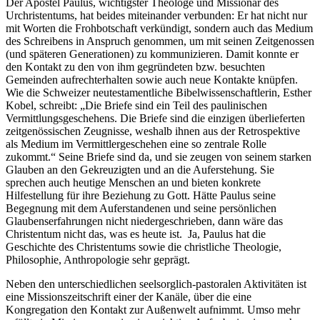
Der Apostel Paulus, wichtigster Theologe und Missionar des
Urchristentums, hat beides miteinander verbunden: Er hat nicht nur
mit Worten die Frohbotschaft verkündigt, sondern auch das Medium
des Schreibens in Anspruch genommen, um mit seinen Zeitgenossen
(und späteren Generationen) zu kommunizieren. Damit konnte er
den Kontakt zu den von ihm gegründeten bzw. besuchten
Gemeinden aufrechterhalten sowie auch neue Kontakte knüpfen.
Wie die Schweizer neutestamentliche
Bibelwissenschaftlerin, Esther
Kobel, schreibt: „Die Briefe sind ein Teil des paulinischen
Vermittlungsgeschehens. Die Briefe sind die einzigen überlieferten
zeitgenössischen Zeugnisse, weshalb ihnen aus der Retrospektive
als Medium im Vermittlergeschehen eine so zentrale Rolle
zukommt.“ Seine Briefe sind da, und sie zeugen von seinem starken
Glauben an den Gekreuzigten und an die Auferstehung. Sie
sprechen auch heutige Menschen an und bieten konkrete
Hilfestellung für ihre Beziehung zu Gott. Hätte Paulus seine
Begegnung mit dem Auferstandenen und seine persönlichen
Glaubenserfahrungen nicht niedergeschrieben, dann wäre das
Christentum nicht das, was es heute ist. Ja, Paulus hat die
Geschichte des Christentums sowie die christliche Theologie,
Philosophie, Anthropologie sehr geprägt.
Neben den unterschiedlichen seelsorglich-pastoralen Aktivitäten ist
eine Missionszeitschrift einer der Kanäle, über die eine
Kongregation den Kontakt zur Außenwelt aufnimmt. Umso mehr