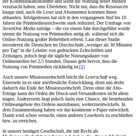
der Kommunikationsmittel und somit die Nutzung neuer Medien
verursacht haben, ums Überleben. Nicht nur, dass die Ressourcen
knapp sind, auch die Leser und Abonnenten kommen ihnen
abhanden. Infolgedessen hat sich in den vergangenen fünf bis 10
Jahren die Printmedienreichweite stark reduziert. Der Umfrage von
SevenOne Media
zufolge – die vor einem Jahr durchgeführt wurde
nimmt die Nutzung von Printmedien stetig ab, während sich die
Online-Nutzung großer Beliebtheit erfreut. Laut dieser Studie
investieren die Deutschen im Durchschnitt „weniger als 30 Minuten
pro Tag“ in die Lektüre von gedruckten Zeitschriften und
Zeitungen, jedoch liegt die tägliche Nutzungsdauer von
Onlinemedien bei 2,5 Stunden. Daraus geht hervor, dass die
Nutzung von Printmedien rückläufig ist.
[1]
Auch unserer Missionszeitschrift bricht die
Leserschaft
weg.
Einerseits ist es eine unerfreuliche Entwicklung, denn uns droht
dadurch das Ende der Missionszeitschrift. Denn ohne die Abo-
Erträge kann der Orden die Druck-und-Versandkosten nicht allein
tragen. Andererseits liegt jedoch darin eine Chance, die bestehenden
Onlineangebote des Ordens auszubauen, weiterzuentwickeln. In
dem Zusammenhang haben wir das kontinente e-Paper entwickelt.
Damit wird schon versucht, einen anderen Leserkreis zu erschließen
bzw. zu erreichen.
In unserer heutigen Gesellschaft, die mit Recht als