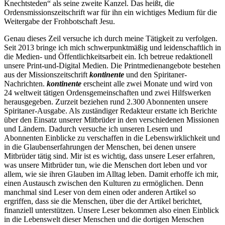
Knechtsteden“ als seine zweite Kanzel. Das heißt, die
Ordensmissionszeitschrift war für ihn ein wichtiges Medium für die
Weitergabe der Frohbotschaft Jesu.
Genau dieses Zeil versuche ich durch meine Tätigkeit zu verfolgen.
Seit 2013 bringe ich mich schwerpunktmäßig und leidenschaftlich in
die Medien- und Öffentlichkeitsarbeit ein. Ich betreue redaktionell
unsere Print-und-Digital Medien. Die Printmedienangebote bestehen
aus der Missionszeitschrift
kontinente
und den Spiritaner-
Nachrichten.
kontinente
erscheint alle zwei Monate und wird von
24 weltweit tätigen Ordensgemeinschaften und zwei Hilfswerken
herausgegeben. Zurzeit beziehen rund 2.300 Abonnenten unsere
Spiritaner-Ausgabe. Als zuständiger Redakteur erstatte ich Berichte
über den Einsatz unserer Mitbrüder in den verschiedenen Missionen
und Ländern. Dadurch versuche ich unseren Lesern und
Abonnenten Einblicke zu verschaffen in die Lebenswirklichkeit und
in die Glaubenserfahrungen der Menschen, bei denen unsere
Mitbrüder tätig sind. Mir ist es wichtig, dass unsere Leser erfahren,
was unsere Mitbrüder tun, wie die Menschen dort leben und vor
allem, wie sie ihren Glauben im Alltag leben. Damit erhoffe ich mir,
einen Austausch zwischen den Kulturen zu ermöglichen. Denn
manchmal sind Leser von dem einen oder anderen Artikel so
ergriffen, dass sie die Menschen, über die der Artikel berichtet,
finanziell unterstützen. Unsere Leser bekommen also einen Einblick
in die Lebenswelt dieser Menschen und die dortigen Menschen