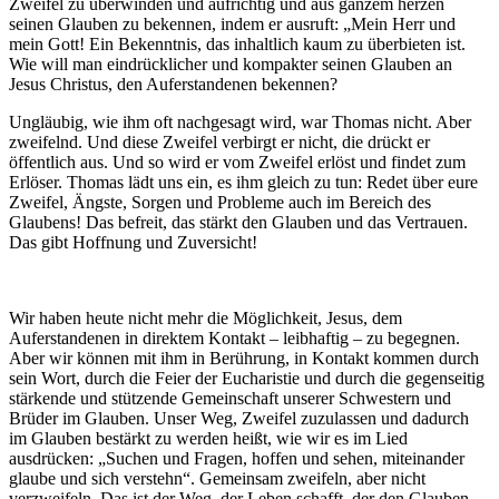
Zweifel zu überwinden und aufrichtig und aus ganzem herzen
seinen Glauben zu bekennen, indem er ausruft: „Mein Herr und
mein Gott! Ein Bekenntnis, das inhaltlich kaum zu überbieten ist.
Wie will man eindrücklicher und kompakter seinen Glauben an
Jesus Christus, den Auferstandenen bekennen?
Ungläubig, wie ihm oft nachgesagt wird, war Thomas nicht. Aber
zweifelnd. Und diese Zweifel verbirgt er nicht, die drückt er
öffentlich aus. Und so wird er vom Zweifel erlöst und findet zum
Erlöser. Thomas lädt uns ein, es ihm gleich zu tun: Redet über eure
Zweifel, Ängste, Sorgen und Probleme auch im Bereich des
Glaubens! Das befreit, das stärkt den Glauben und das Vertrauen.
Das gibt Hoffnung und Zuversicht!
Wir haben heute nicht mehr die Möglichkeit, Jesus, dem
Auferstandenen in direktem Kontakt – leibhaftig – zu begegnen.
Aber wir können mit ihm in Berührung, in Kontakt kommen durch
sein Wort, durch die Feier der Eucharistie und durch die gegenseitig
stärkende und stützende Gemeinschaft unserer Schwestern und
Brüder im Glauben. Unser Weg, Zweifel zuzulassen und dadurch
im Glauben bestärkt zu werden heißt, wie wir es im Lied
ausdrücken: „Suchen und Fragen, hoffen und sehen, miteinander
glaube und sich verstehn“. Gemeinsam zweifeln, aber nicht
verzweifeln. Das ist der Weg, der Leben schafft, der den Glauben