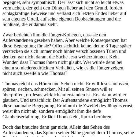
begegnet, sehr sympathisch. Der lässt sich nicht so leicht etwas
vormachen, der geht den Dingen lieber auf den Grund, fordert
schlagkräftige Beweise und verlässt sich letzten Endes lieber auf
sein eigenes Urteil, auf seine eigenen Beobachtungen und die
Schlüsse, die er daraus zieht.
Zwar berichten ihm die Jünger-Kollegen, dass sie den
Auferstandenen gesehen haben. Aber welche Konsequenzen hat
diese Begegnung für sie? Offensichtlich keine, denn: 8 Tage später
verstecken sie sich immer noch hinter verschlossenen Türen und
denken gar nicht daran, die Sache Jesu weiterzutragen. Kein
Wunder, dass Thomas ihnen nicht glaubt. Wer würde denn bei
einem so niedergedrückten Verhalten, wie es die Jünger zeigen,
nicht auch zweifeln wie Thomas?
Thomas reicht das Hören und Sehen nicht. Er will Jesus anfassen,
spüren, riechen, schmecken. Mit all seinen Sinnen will er
überprüfen, ob Jesus wirklich auferstanden ist. Erst dann wird er
glauben. Und tatsächlich: Der Auferstandene ermöglicht Thomas
diese hautnahe Begegnung. Er nimmt die Zweifel des Jüngers ernst,
weist ihn nicht ab, sondern ermöglicht ihm die tiefe
Glaubenserfahrung. Er lädt Thomas ein, ihn zu berühren.
Doch das brauchte dann gar nicht. Allein das Sehen des
Auferstandenen, das Spüren seiner Nähe genügt dem Thomas, seine