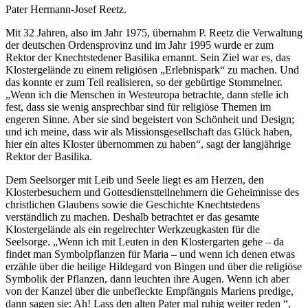
Pater Hermann-Josef Reetz.
Mit 32 Jahren, also im Jahr 1975, übernahm P. Reetz die Verwaltung
der deutschen Ordensprovinz und im Jahr 1995 wurde er zum
Rektor der Knechtstedener Basilika ernannt. Sein Ziel war es, das
Klostergelände zu einem religiösen „Erlebnispark“ zu machen. Und
das konnte er zum Teil realisieren, so der gebürtige Stommelner.
„Wenn ich die Menschen in Westeuropa betrachte, dann stelle ich
fest, dass sie wenig ansprechbar sind für religiöse Themen im
engeren Sinne. Aber sie sind begeistert von Schönheit und Design;
und ich meine, dass wir als Missionsgesellschaft das Glück haben,
hier ein altes Kloster übernommen zu haben“, sagt der langjährige
Rektor der Basilika.
Dem Seelsorger mit Leib und Seele liegt es am Herzen, den
Klosterbesuchern und Gottesdienstteilnehmern die Geheimnisse des
christlichen Glaubens sowie die Geschichte Knechtstedens
verständlich zu machen. Deshalb betrachtet er das gesamte
Klostergelände als ein regelrechter Werkzeugkasten für die
Seelsorge. „Wenn ich mit Leuten in den Klostergarten gehe – da
findet man Symbolpflanzen für Maria – und wenn ich denen etwas
erzähle über die heilige Hildegard von Bingen und über die religiöse
Symbolik der Pflanzen, dann leuchten ihre Augen. Wenn ich aber
von der Kanzel über die unbefleckte Empfängnis Mariens predige,
dann sagen sie: Ah! Lass den alten Pater mal ruhig weiter reden “,