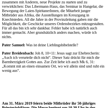
zusammen mit Anderen, neue Projekte zu starten und zu
verwirklichen: Das Libermann-Haus, das Seminar in Hangelar, die
Bewegung der Laien-SpiritanerInnen, die Mitarbeit junger
Mitbrüder aus Afrika, die Ausstellungen im Kreuzgang in
Knechtsteden. All die Jahre in der Provinzleitung gaben mir die
Möglichkeit, die Geschicke unseres Ordensbezirkes mitzugestalten.
Für all das bin ich sehr dankbar. Fehler habe ich natürlich auch
immer gemacht. Aber grundsätzlich anders machen, würde ich
nichts.
Pater Samuel:
Was ist deine Lieblingsbibelstelle?
Pater Breidenbach:
Joh 8, 10+11: Jesus sagt zur Ehebrecherin:
„Auch ich verurteile dich nicht“. Dieser Satz drückt für mich die
Barmherzigkeit Gottes aus. Zur Zeit liebe ich auch Mk 6, 31:
„Kommt mit an einen einsamen Ort, wo wir allein sind und ruht ein
wenig aus“.
Am 31. März 2019 feiern beide Mitbrüder ihr 50-jähriges
Priesterjubiläum. Die Messe beginnt um 10.30 Uhr in der