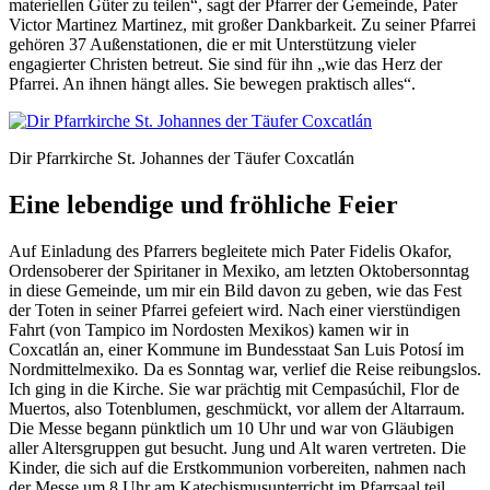
materiellen Güter zu teilen“, sagt der Pfarrer der Gemeinde, Pater
Victor Martinez Martinez, mit großer Dankbarkeit. Zu seiner Pfarrei
gehören 37 Außenstationen, die er mit Unterstützung vieler
engagierter Christen betreut. Sie sind für ihn „wie das Herz der
Pfarrei. An ihnen hängt alles. Sie bewegen praktisch alles“.
Dir Pfarrkirche St. Johannes der Täufer Coxcatlán
Eine lebendige und fröhliche Feier
Auf Einladung des Pfarrers begleitete mich Pater Fidelis Okafor,
Ordensoberer der Spiritaner in Mexiko, am letzten Oktobersonntag
in diese Gemeinde, um mir ein Bild davon zu geben, wie das Fest
der Toten in seiner Pfarrei gefeiert wird. Nach einer vierstündigen
Fahrt (von Tampico im Nordosten Mexikos) kamen wir in
Coxcatlán an, einer Kommune im Bundesstaat San Luis Potosí im
Nordmittelmexiko
.
Da es Sonntag war, verlief die Reise reibungslos.
Ich ging in die Kirche. Sie war prächtig mit Cempasúchil, Flor de
Muertos, also Totenblumen, geschmückt, vor allem der Altarraum.
Die Messe begann pünktlich um 10 Uhr und war von Gläubigen
aller Altersgruppen gut besucht. Jung und Alt waren vertreten. Die
Kinder, die sich auf die Erstkommunion vorbereiten, nahmen nach
der Messe um 8 Uhr am Katechismusunterricht im Pfarrsaal teil.