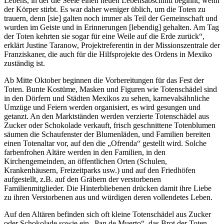
Lebens, in der die Seele einen neuen Lebensabschnitt beginnt, wenn
der Körper stirbt. Es war daher weniger üblich, um die Toten zu
trauern, denn [sie] galten noch immer als Teil der Gemeinschaft und
wurden im Geiste und in Erinnerungen [lebendig] gehalten. Am Tag
der Toten kehrten sie sogar für eine Weile auf die Erde zurück“,
erklärt Justine Taranow, Projektreferentin in der Missionszentrale der
Franziskaner, die auch für die Hilfsprojekte des Ordens in Mexiko
zuständig ist.
Ab Mitte Oktober beginnen die Vorbereitungen für das Fest der
Toten. Bunte Kostüme, Masken und Figuren wie Totenschädel sind
in den Dörfern und Städten Mexikos zu sehen, karnevalsähnliche
Umzüge und Feiern werden organisiert, es wird gesungen und
getanzt. An den Marktständen werden verzierte Totenschädel aus
Zucker oder Schokolade verkauft, frisch geschnittene Totenblumen
säumen die Schaufenster der Blumenläden, und Familien bereiten
einen Totenaltar vor, auf den die „Ofrenda“ gestellt wird. Solche
farbenfrohen Altäre werden in den Familien, in den
Kirchengemeinden, an öffentlichen Orten (Schulen,
Krankenhäusern, Freizeitparks usw.) und auf den Friedhöfen
aufgestellt, z.B. auf den Gräbern der verstorbenen
Familienmitglieder. Die Hinterbliebenen drücken damit ihre Liebe
zu ihren Verstorbenen aus und würdigen deren vollendetes Leben.
Auf den Altären befinden sich oft kleine Totenschädel aus Zucker
oder Schokolade sowie ein „Pan de Muerto“, das Brot der Toten –