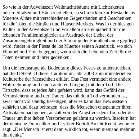
So wie in der Adventszeit Weihnachtsbäume mit Lichterketten
unsere Straßen und Häuser erhellen, so schmücken zur Fiesta de los
Muertos Altäre mit verschiedenen Gegenständen und Geschenken
für die Toten die Straßen und Häuser Mexikos. Was in der hiesigen
Kultur in der Adventszeit und vor allem an Heiligabend für die
lebenden Familienmitglieder als Ausdruck der Liebe, der
Zusammengehörigkeit und der Stärkung der Familienbande gepflegt
wird, findet in der Fiesta de los Muertos seinen Ausdruck, wo sich
Himmel und Erde begegnen, wenn sich die Lebenden Zeit für die
Toten nehmen und ihrer gedenken.
Um die herausragende Bedeutung dieses Festes zu unterstreichen,
hat die UNESCO diese Tradition im Jahr 2003 zum immateriellen
Kulturerbe der Menschheit erklärt. Das Fest vermittelt eine andere
Wahrnehmung und einen anderen Umgang mit dem Tod. Die
Tatsache, dass es jedes Jahr gefeiert wird, kann das Gefühl der
Verunsicherung und der Trauer, das mit dem Tod verbunden ist,
zwar nicht vollständig beseitigen, aber es kann das Bewusstsein
schärfen und dazu beitragen, dass die Menschen entspannter ihren
Aktivitäten nachgehen, anstatt von der Angst vor dem Tod oder der
Trauer um ihre lieben Verstorbenen gelähmt zu werden. Insofern hat
der deutsche Dramatiker und Lyriker Bertolt Brecht Recht, wenn er
sagt: „Der Mensch ist erst dann wirklich tot, wenn niemand mehr an
ihn denkt.“