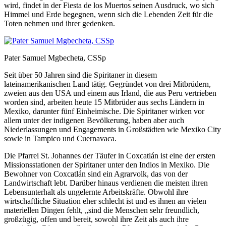
wird, findet in der Fiesta de los Muertos seinen Ausdruck, wo sich
Himmel und Erde begegnen, wenn sich die Lebenden Zeit für die
Toten nehmen und ihrer gedenken.
Pater Samuel Mgbecheta, CSSp
Seit über 50 Jahren sind die Spiritaner in diesem
lateinamerikanischen Land tätig. Gegründet von drei Mitbrüdern,
zweien aus den USA und einem aus Irland, die aus Peru vertrieben
worden sind, arbeiten heute 15 Mitbrüder aus sechs Ländern in
Mexiko, darunter fünf Einheimische. Die Spiritaner wirken vor
allem unter der indigenen Bevölkerung, haben aber auch
Niederlassungen und Engagements in Großstädten wie Mexiko City
sowie in Tampico und Cuernavaca.
Die Pfarrei St. Johannes der Täufer in Coxcatlán ist eine der ersten
Missionsstationen der Spiritaner unter den Indios in Mexiko. Die
Bewohner von Coxcatlán sind ein Agrarvolk, das von der
Landwirtschaft lebt. Darüber hinaus verdienen die meisten ihren
Lebensunterhalt als ungelernte Arbeitskräfte. Obwohl ihre
wirtschaftliche Situation eher schlecht ist und es ihnen an vielen
materiellen Dingen fehlt, „sind die Menschen sehr freundlich,
großzügig, offen und bereit, sowohl ihre Zeit als auch ihre